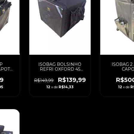
ISOBAG BOLSINHO
P
ISOBAG 2
REFRI OXFORD 45
APOTA
CAPO
LITROS (PADRAO) COM
DRAO)
CAIXA LAMINADA
MINADA
R$139,99
9
R$50
R$149,99
12
x de
R$14,33
95
12
x de
R