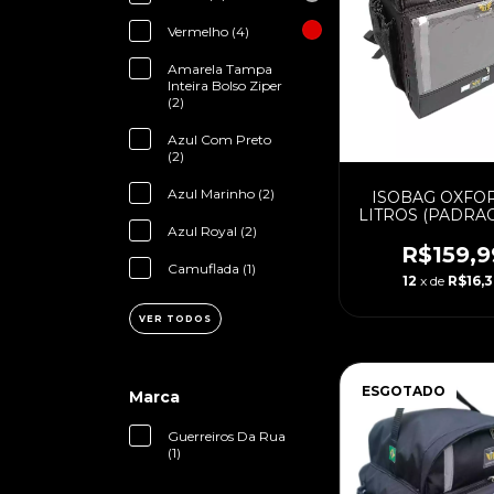
Vermelho (4)
Amarela Tampa
Inteira Bolso Ziper
(2)
Azul Com Preto
(2)
Azul Marinho (2)
ISOBAG OXFOR
LITROS (PADRA
CAIXA LAMIN
Azul Royal (2)
R$159,9
Camuflada (1)
12
x de
R$16,
VER TODOS
ESGOTADO
Marca
Guerreiros Da Rua
(1)