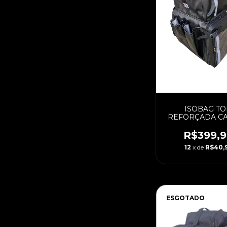
ISOBAG TO
REFORÇADA C
45 LITROS (PA
COM CAIXA LA
R$399,9
12
x de
R$40,
ESGOTADO