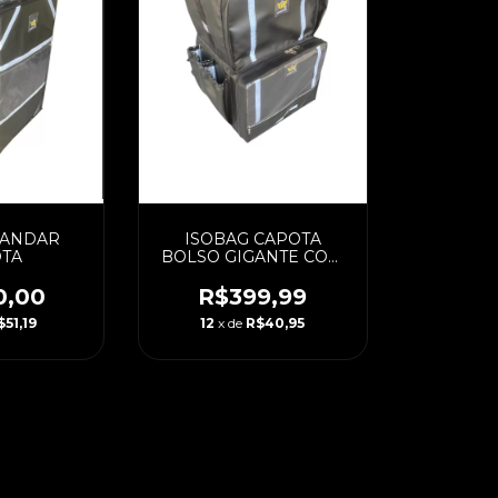
 ANDAR
ISOBAG CAPOTA
TA
BOLSO GIGANTE COM
CAIXA LAMINADA 45
LITROS (PADRAO)
0,00
R$399,99
$51,19
12
x de
R$40,95