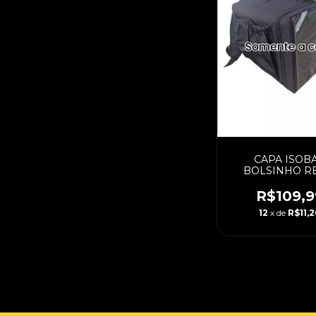
CAPA ISOB
BOLSINHO R
OXFORD 45 LI
(PADRAO)
R$109,9
12
x de
R$11,2