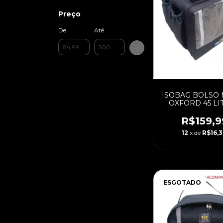
Preço
De
Até
ISOBAG BOLSO
OXFORD 45 LI
(PADRAO) COM 
LAMINAD
R$159,9
12
x de
R$16,
ESGOTADO