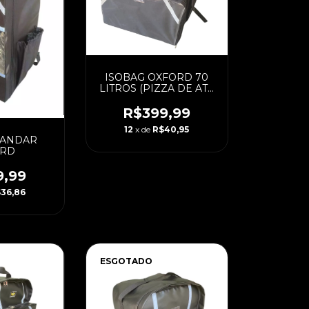
ISOBAG OXFORD 70
LITROS (PIZZA DE ATE
45 CM) COM CAIXA
LAMINADA
R$399,99
12
x de
R$40,95
 ANDAR
ORD
9,99
36,86
ESGOTADO