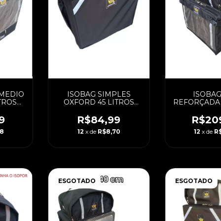
 MEDIO
ISOBAG SIMPLES
ISOBAG
TROS
OXFORD 45 LITROS
REFORÇADA 
CAIXA
(PADRAO) COM CAIXA
(PADRAO) C
A
BRANCA
LAMIN
9
R$84,99
R$20
38
12
x de
R$8,70
12
x de
R$
ESGOTADO
ESGOTADO