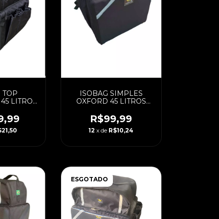
 TOP
ISOBAG SIMPLES
45 LITROS
OXFORD 45 LITROS
OM CAIXA
(PADRAO) COM CAIXA
ADA
LAMINADA
9,99
R$99,99
21,50
12
x de
R$10,24
ESGOTADO