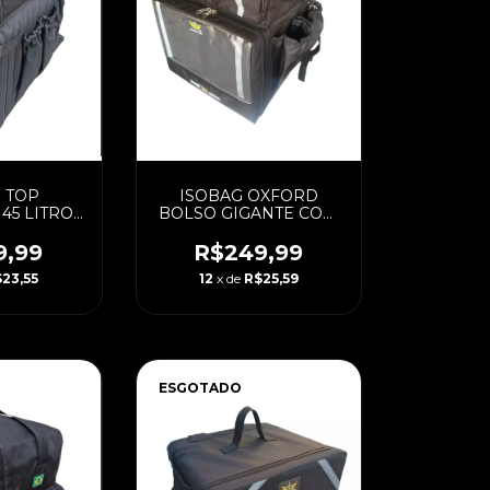
 TOP
ISOBAG OXFORD
45 LITROS
BOLSO GIGANTE COM
OM CAIXA
CAIXA LAMINADA 45
ADA
LITROS (PADRAO)
9,99
R$249,99
23,55
12
x de
R$25,59
ESGOTADO