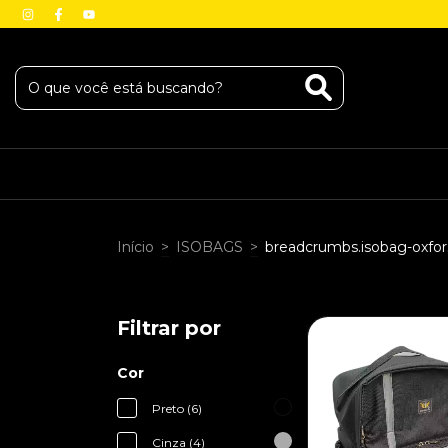
Início
>
ISOBAGS
>
breadcrumbs.isobag-oxfor
Filtrar por
Cor
Preto (6)
Cinza (4)