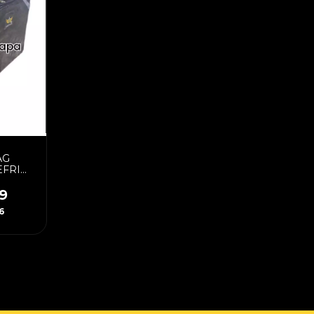
AG
EFRI
TROS
9
6