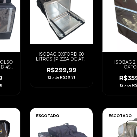
ISOBAG OXFORD 60
LITROS (PIZZA DE ATÉ
BOLSO
ISOBAG 2
40 CM) COM CAIXA
D 45
OXF
LAMINADA
R$299,99
RAO)
9
R$35
12
x de
R$30,71
28
12
x de
R$
ESGOTADO
ESGOTADO