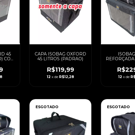
D 45
CAPA ISOBAG OXFORD
ISOBAG
O) COM
45 LITROS (PADRAO)
REFORÇADA 
ADA
(PADRAO) C
LAMIN
9
R$119,99
R$22
38
12
x de
R$12,28
12
x de
R$
ESGOTADO
ESGOTADO